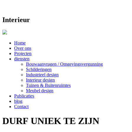
Interieur
Home
Over ons
Projecten
diensten
Bouwaanvragen / Omgevingsvergunning
Schilderingen
Industrieel design
Interieur design
Tuinen & Buitenruimtes
Meubel design
Publicaties
blog
Contact
DURF UNIEK TE ZIJN