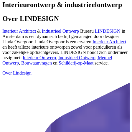
Interieurontwerp & industrieelontwerp
Over LINDESIGN
Interieur Architect
&
Industrieel Ontwerp
Bureau
LINDESIGN
in
Amsterdam is een dynamisch bedrijf gemanaged door designer
Linda Overgoor. Linda Overgoor is een ervaren
Interieur Architect
en heeft talloze interieurs ontworpen zowel voor particulieren als
voor zakelijke opdrachtgevers. LINDESIGN houdt zich ondermeer
bezig met:
Interieur Ontwerp,
Industrieel Ontwerp
,
Meubel
Ontwerp
,
Bouwaanvragen
en
Schilderij-op-Maat
service.
Over Lindesign