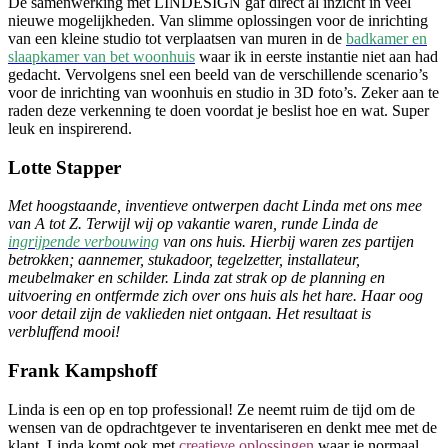
De samenwerking met LINDESIGN gaf direct al inzicht in veel
nieuwe mogelijkheden. Van slimme oplossingen voor de inrichting
van een kleine studio tot verplaatsen van muren in de
badkamer en
slaapkamer van bet woonhuis
waar ik in eerste instantie niet aan had
gedacht. Vervolgens snel een beeld van de verschillende scenario’s
voor de inrichting van woonhuis en studio in 3D foto’s. Zeker aan te
raden deze verkenning te doen voordat je beslist hoe en wat. Super
leuk en inspirerend.
Lotte Stapper
Met hoogstaande, inventieve ontwerpen dacht Linda met ons mee
van A tot Z. Terwijl wij op vakantie waren, runde Linda de
ingrijpende verbouwing
van ons huis. Hierbij waren zes partijen
betrokken; aannemer, stukadoor, tegelzetter, installateur,
meubelmaker en schilder. Linda zat strak op de planning en
uitvoering en ontfermde zich over ons huis als het hare. Haar oog
voor detail zijn de vaklieden niet ontgaan. Het resultaat is
verbluffend mooi!
Frank Kampshoff
Linda is een op en top professional! Ze neemt ruim de tijd om de
wensen van de opdrachtgever te inventariseren en denkt mee met de
klant. Linda komt ook met
creatieve oplossingen
waar je normaal