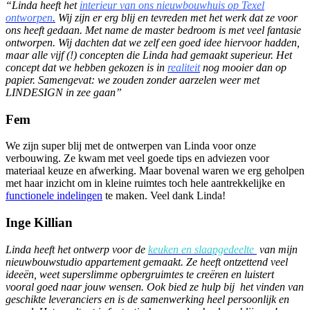
“Linda heeft het
interieur van ons nieuwbouwhuis op Texel
ontworpen
.
Wij zijn er erg blij en tevreden met het werk dat ze voor
ons heeft gedaan. Met name de master bedroom is met veel fantasie
ontworpen. Wij dachten dat we zelf een goed idee hiervoor hadden,
maar alle vijf (!) concepten die Linda had gemaakt superieur. Het
concept dat we hebben gekozen is in
realiteit
nog mooier dan op
papier. Samengevat: we zouden zonder aarzelen weer met
LINDESIGN in zee gaan”
Fem
We zijn super blij met de ontwerpen van Linda voor onze
verbouwing. Ze kwam met veel goede tips en adviezen voor
materiaal keuze en afwerking. Maar bovenal waren we erg geholpen
met haar inzicht om in kleine ruimtes toch hele aantrekkelijke en
functionele indelingen
te maken. Veel dank Linda!
Inge Killian
Linda heeft het ontwerp voor de
keuken en slaapgedeelte
van mijn
nieuwbouwstudio appartement gemaakt. Ze heeft ontzettend veel
ideeën, weet superslimme opbergruimtes te creëren en luistert
vooral goed naar jouw wensen. Ook bied ze hulp bij het vinden van
geschikte leveranciers en is de samenwerking heel persoonlijk en